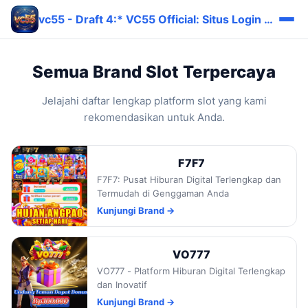
vc55 - Draft 4:* VC55 Official: Situs Login dan
Semua Brand Slot Terpercaya
Jelajahi daftar lengkap platform slot yang kami
rekomendasikan untuk Anda.
F7F7
F7F7: Pusat Hiburan Digital Terlengkap dan
Termudah di Genggaman Anda
Kunjungi Brand →
VO777
VO777 - Platform Hiburan Digital Terlengkap
dan Inovatif
Kunjungi Brand →