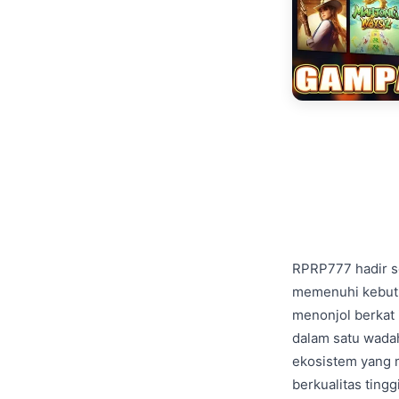
RPRP777 hadir se
memenuhi kebutuh
menonjol berkat 
dalam satu wadah
ekosistem yang 
berkualitas tinggi