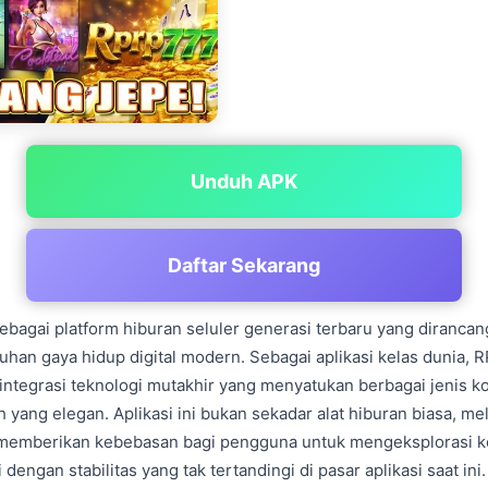
Unduh APK
Daftar Sekarang
bagai platform hiburan seluler generasi terbaru yang diranca
an gaya hidup digital modern. Sebagai aplikasi kelas dunia,
integrasi teknologi mutakhir yang menyatukan berbagai jenis ko
 yang elegan. Aplikasi ini bukan sekadar alat hiburan biasa, m
memberikan kebebasan bagi pengguna untuk mengeksplorasi k
 dengan stabilitas yang tak tertandingi di pasar aplikasi saat ini.