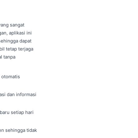
yang sangat
n, aplikasi ini
sehingga dapat
il tetap terjaga
l tanpa
 otomatis
asi dan informasi
aru setiap hari
n sehingga tidak