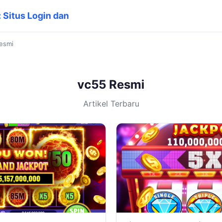
: Situs Login dan
esmi
vc55 Resmi
Artikel Terbaru