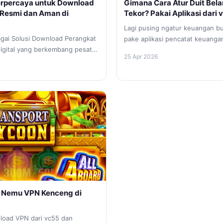
erpercaya untuk Download
Gimana Cara Atur Duit Bela
 Resmi dan Aman di
Tekor? Pakai Aplikasi dari 
Lagi pusing ngatur keuangan b
gai Solusi Download Perangkat
pake aplikasi pencatat keuanga
digital yang berkembang pesat
dari vc55 ini.
25 Apr 2026
akan perangkat lunak...
ya Nemu VPN Kenceng di
load VPN dari vc55 dan