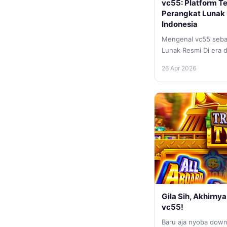
vc55: Platform T
Perangkat Lunak
Indonesia
Mengenal vc55 seba
Lunak Resmi Di era 
saat ini, kebutuhan 
26 Apr 2026
Gila Sih, Akhirn
vc55!
Baru aja nyoba down