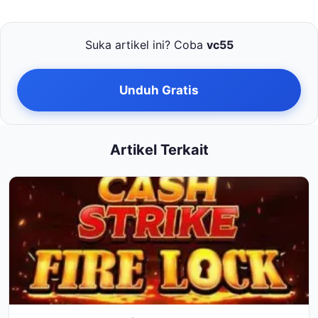
Suka artikel ini? Coba
vc55
Unduh Gratis
Artikel Terkait