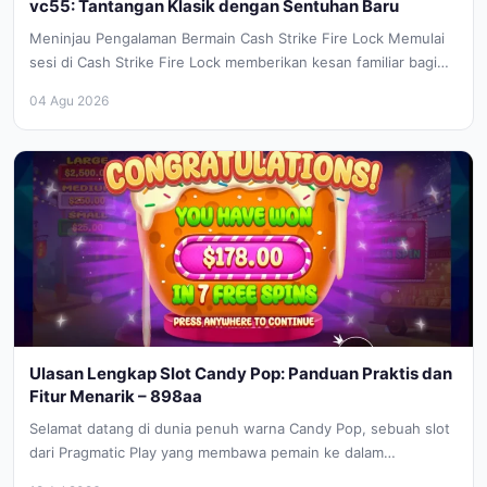
vc55: Tantangan Klasik dengan Sentuhan Baru
Meninjau Pengalaman Bermain Cash Strike Fire Lock Memulai
sesi di Cash Strike Fire Lock memberikan kesan familiar bagi
siapa saja...
04 Agu 2026
Ulasan Lengkap Slot Candy Pop: Panduan Praktis dan
Fitur Menarik – 898aa
Selamat datang di dunia penuh warna Candy Pop, sebuah slot
dari Pragmatic Play yang membawa pemain ke dalam
petualangan manis...