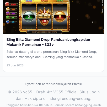
Bling Blitz Diamond Drop: Panduan Lengkap dan
Mekanik Permainan – 333v
Selamat datang di arena permainan Bling Blitz Diamond Drop,
sebuah mahakarya dari BGaming yang membawa suasana
kemewahan dan gemerlap permata...
23 Jun 2026
Syarat dan Ketentuan
Kebijakan Privasi
© 2026 vc55 - Draft 4:* VC55 Official: Situs Login
dan. Hak cipta dilindungi undang-undang.
Pengguna harus berusia 18+ tahun. Bermain secara bertanggung jawab.