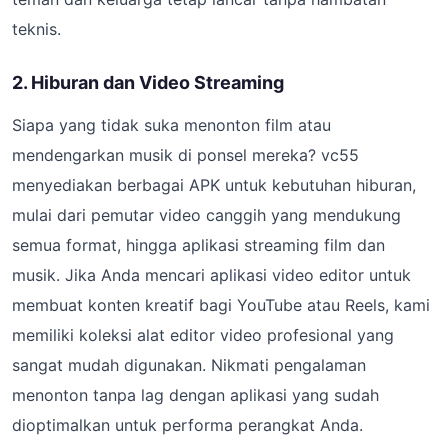
teknis.
2. Hiburan dan Video Streaming
Siapa yang tidak suka menonton film atau
mendengarkan musik di ponsel mereka? vc55
menyediakan berbagai APK untuk kebutuhan hiburan,
mulai dari pemutar video canggih yang mendukung
semua format, hingga aplikasi streaming film dan
musik. Jika Anda mencari aplikasi video editor untuk
membuat konten kreatif bagi YouTube atau Reels, kami
memiliki koleksi alat editor video profesional yang
sangat mudah digunakan. Nikmati pengalaman
menonton tanpa lag dengan aplikasi yang sudah
dioptimalkan untuk performa perangkat Anda.