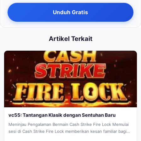
Unduh Gratis
Artikel Terkait
vc55: Tantangan Klasik dengan Sentuhan Baru
Meninjau Pengalaman Bermain Cash Strike Fire Lock Memulai
sesi di Cash Strike Fire Lock memberikan kesan familiar bagi
siapa saja...