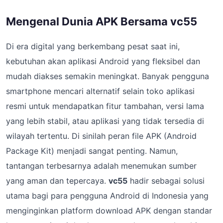
Mengenal Dunia APK Bersama vc55
Di era digital yang berkembang pesat saat ini,
kebutuhan akan aplikasi Android yang fleksibel dan
mudah diakses semakin meningkat. Banyak pengguna
smartphone mencari alternatif selain toko aplikasi
resmi untuk mendapatkan fitur tambahan, versi lama
yang lebih stabil, atau aplikasi yang tidak tersedia di
wilayah tertentu. Di sinilah peran file APK (Android
Package Kit) menjadi sangat penting. Namun,
tantangan terbesarnya adalah menemukan sumber
yang aman dan tepercaya.
vc55
hadir sebagai solusi
utama bagi para pengguna Android di Indonesia yang
menginginkan platform download APK dengan standar