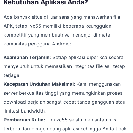
Kebutuhan Aplikasi Anda?
Ada banyak situs di luar sana yang menawarkan file
APK, tetapi vc55 memiliki beberapa keunggulan
kompetitif yang membuatnya menonjol di mata
komunitas pengguna Android:
Keamanan Terjamin:
Setiap aplikasi diperiksa secara
menyeluruh untuk memastikan integritas file asli tetap
terjaga.
Kecepatan Unduhan Maksimal:
Kami menggunakan
server berkualitas tinggi yang memungkinkan proses
download berjalan sangat cepat tanpa gangguan atau
limitasi bandwidth.
Pembaruan Rutin:
Tim vc55 selalu memantau rilis
terbaru dari pengembang aplikasi sehingga Anda tidak