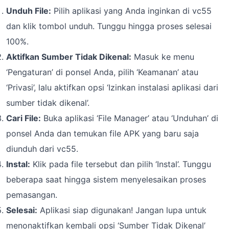
Unduh File:
Pilih aplikasi yang Anda inginkan di vc55
dan klik tombol unduh. Tunggu hingga proses selesai
100%.
Aktifkan Sumber Tidak Dikenal:
Masuk ke menu
‘Pengaturan’ di ponsel Anda, pilih ‘Keamanan’ atau
‘Privasi’, lalu aktifkan opsi ‘Izinkan instalasi aplikasi dari
sumber tidak dikenal’.
Cari File:
Buka aplikasi ‘File Manager’ atau ‘Unduhan’ di
ponsel Anda dan temukan file APK yang baru saja
diunduh dari vc55.
Instal:
Klik pada file tersebut dan pilih ‘Instal’. Tunggu
beberapa saat hingga sistem menyelesaikan proses
pemasangan.
Selesai:
Aplikasi siap digunakan! Jangan lupa untuk
menonaktifkan kembali opsi ‘Sumber Tidak Dikenal’