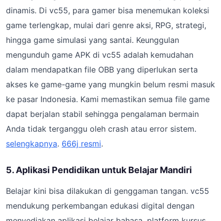
dinamis. Di vc55, para gamer bisa menemukan koleksi
game terlengkap, mulai dari genre aksi, RPG, strategi,
hingga game simulasi yang santai. Keunggulan
mengunduh game APK di vc55 adalah kemudahan
dalam mendapatkan file OBB yang diperlukan serta
akses ke game-game yang mungkin belum resmi masuk
ke pasar Indonesia. Kami memastikan semua file game
dapat berjalan stabil sehingga pengalaman bermain
Anda tidak terganggu oleh crash atau error sistem.
selengkapnya
.
666j resmi
.
5. Aplikasi Pendidikan untuk Belajar Mandiri
Belajar kini bisa dilakukan di genggaman tangan. vc55
mendukung perkembangan edukasi digital dengan
menyediakan aplikasi belajar bahasa, platform kursus