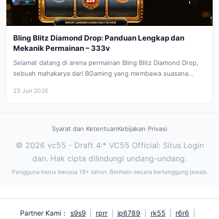
Bling Blitz Diamond Drop: Panduan Lengkap dan
Mekanik Permainan – 333v
Selamat datang di arena permainan Bling Blitz Diamond Drop,
sebuah mahakarya dari BGaming yang membawa suasana
kemewahan dan gemerlap permata...
23 Jun 2026
Syarat dan Ketentuan
Kebijakan Privasi
© 2026 vc55 - Draft 4:* VC55 Official: Situs Login
dan. Hak cipta dilindungi undang-undang.
Pengguna harus berusia 18+ tahun. Bermain secara bertanggung jawab.
Partner Kami：
s9s9
|
rprr
|
jp6789
|
rk55
|
r6r6
|