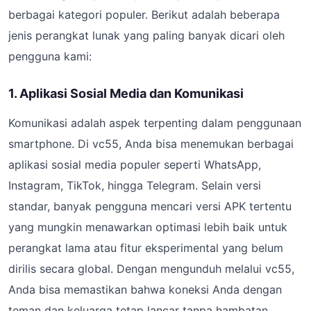
berbagai kategori populer. Berikut adalah beberapa
jenis perangkat lunak yang paling banyak dicari oleh
pengguna kami:
1. Aplikasi Sosial Media dan Komunikasi
Komunikasi adalah aspek terpenting dalam penggunaan
smartphone. Di vc55, Anda bisa menemukan berbagai
aplikasi sosial media populer seperti WhatsApp,
Instagram, TikTok, hingga Telegram. Selain versi
standar, banyak pengguna mencari versi APK tertentu
yang mungkin menawarkan optimasi lebih baik untuk
perangkat lama atau fitur eksperimental yang belum
dirilis secara global. Dengan mengunduh melalui vc55,
Anda bisa memastikan bahwa koneksi Anda dengan
teman dan keluarga tetap lancar tanpa hambatan