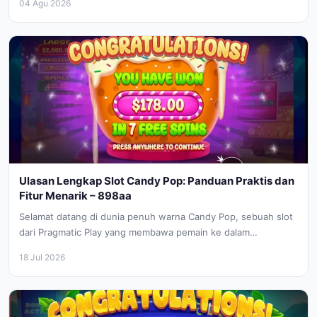
04 Agu 2026
Ulasan Lengkap Slot Candy Pop: Panduan Praktis dan
Fitur Menarik – 898aa
Selamat datang di dunia penuh warna Candy Pop, sebuah slot
dari Pragmatic Play yang membawa pemain ke dalam
petualangan manis...
18 Jul 2026